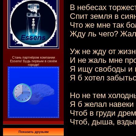
В небесах торжес
Спит земля в си
Что же мне так бо
Жду ль чего? Жал
Уж не жду от жизн
Стань партнёром компании
И не жаль мне пр
Essens! Будь первым в своём
городе!
Я ищу свободы и 
Я б хотел забытьс
Но не тем холод
Я б желал навеки 
Чтоб в груди дре
Чтоб, дыша, взды
Показать друзьям