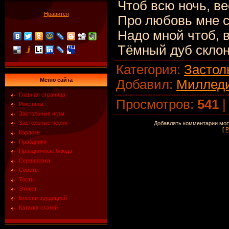
Чтоб всю ночь, ве
Нравится
Про любовь мне с
Надо мной чтоб, 
Тёмный дуб склон
Категория
:
Застол
Меню сайта
Добавил
:
Миллед
Главная страница
Просмотров
:
541
Именины
Застольные игры
Застольные песни
Добавлять комментарии могу
[
Р
Караоке
Праздники
Праздничные блюда
Сервировка
Советы
Тосты
Этикет
Блесни эрудицией
Каталог статей