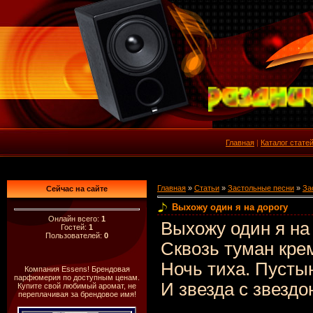
Главная
|
Каталог стате
Главная
»
Статьи
»
Застольные песни
»
За
Сейчас на сайте
Выхожу один я на дорогу
Онлайн всего:
1
Выхожу один я на 
Гостей:
1
Пользователей:
0
Сквозь туман кре
Ночь тиха. Пустын
Компания Essens! Брендовая
парфюмерия по доступным ценам.
И звезда с звездо
Купите свой любимый аромат, не
переплачивая за брендовое имя!