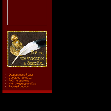
Официальный блог
Сообщество uCoz
FAQ по системе
Инструкции для uCoz
Русский ресурс