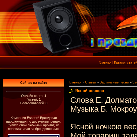
Главная
|
Каталог стате
Главная
»
Статьи
»
Застольные песни
»
За
Сейчас на сайте
Ясной ночкою
Онлайн всего:
1
Слова Е. Долмато
Гостей:
1
Пользователей:
0
Музыка Б. Мокро
Компания Essens! Брендовая
парфюмерия по доступным ценам.
Ясной ночкою вес
Купите свой любимый аромат, не
переплачивая за брендовое имя!
Мой товарищ зада