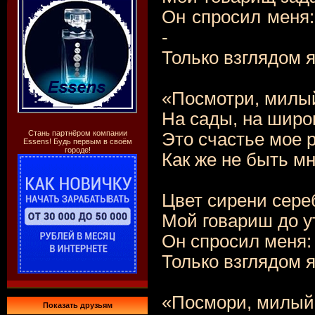
Он спросил меня:
-
Только взглядом я
«Посмотри, милый
На сады, на широ
Стань партнёром компании
Это счастье мое р
Essens! Будь первым в своём
городе!
Как же не быть м
Цвет сирени сере
Мой говариш до у
Он спросил меня: 
Только взглядом я
«Посмори, милый 
Показать друзьям