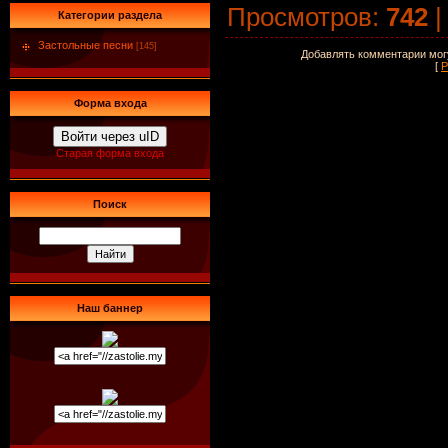
Просмотров
:
742
Категории раздела
Застольные песни
[145]
Добавлять комментарии могу
[
Р
Форма входа
Войти через uID
Старая форма входа
Поиск
Наш баннер