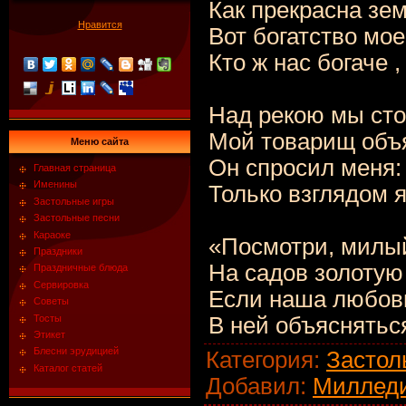
Как прекрасна зем
Нравится
Вот богатство мое
Кто ж нас богаче ,
Над рекою мы сто
Мой товарищ объя
Меню сайта
Он спросил меня:
Главная страница
Именины
Только взглядом я
Застольные игры
Застольные песни
Караоке
«Посмотри, милый
Праздники
На садов золотую 
Праздничные блюда
Сервировка
Если наша любовь
Советы
Тосты
В ней объясняться
Этикет
Блесни эрудицией
Категория
:
Застол
Каталог статей
Добавил
:
Миллед