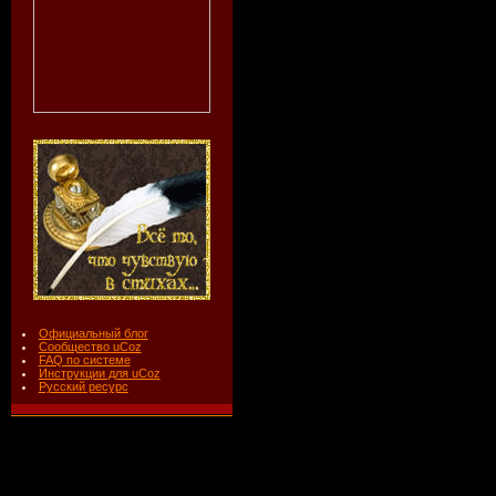
Официальный блог
Сообщество uCoz
FAQ по системе
Инструкции для uCoz
Русский ресурс