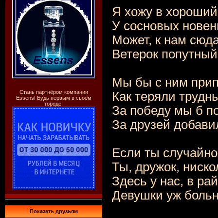
Я хожу в хороший
У сосновых новень
Может, к нам сюд
Ветерок попутный 
Мы бы с ним прип
Стань партнёром компании
Как теряли трудн
Essens! Будь первым в своём
городе!
За победу мы б п
За друзей добави
Если ты случайно
Ты, дружок, ниско
Здесь у нас, в ра
Девушки уж больн
Показать друзьям