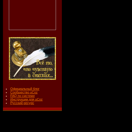
Официальный блог
Сообщество uCoz
FAQ по системе
Инструкции для uCoz
Русский ресурс