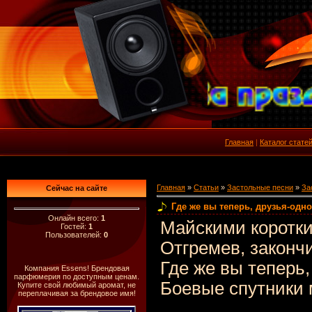
Главная
|
Каталог стате
Главная
»
Статьи
»
Застольные песни
»
За
Сейчас на сайте
Где же вы теперь, друзья-одн
Онлайн всего:
1
Майскими коротк
Гостей:
1
Пользователей:
0
Отгремев, законч
Где же вы теперь,
Компания Essens! Брендовая
парфюмерия по доступным ценам.
Боевые спутники
Купите свой любимый аромат, не
переплачивая за брендовое имя!