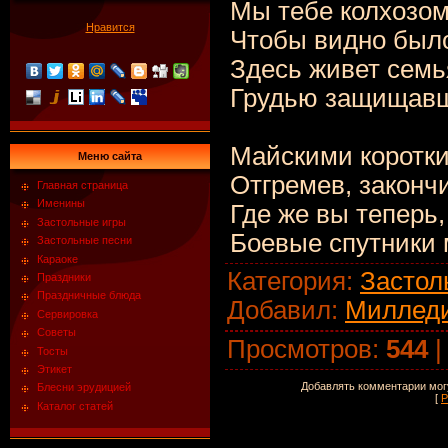
Мы тебе колхозом
Нравится
Чтобы видно было
Здесь живет семья
Грудью защищавше
Майскими коротк
Меню сайта
Отгремев, законч
Главная страница
Именины
Где же вы теперь,
Застольные игры
Боевые спутники
Застольные песни
Караоке
Категория
:
Застол
Праздники
Праздничные блюда
Добавил
:
Миллед
Сервировка
Советы
Просмотров
:
544
Тосты
Этикет
Добавлять комментарии могу
Блесни эрудицией
[
Р
Каталог статей