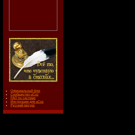
Официальный блог
Сообщество uCoz
FAQ по системе
Инструкции для uCoz
Русский ресурс