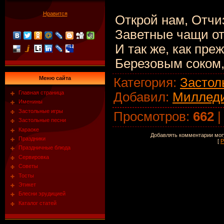
Нравится
Открой нам, Отчи
Заветные чащи от
И так же, как пре
Березовым соком,
Меню сайта
Категория
:
Застол
Главная страница
Добавил
:
Миллед
Именины
Застольные игры
Просмотров
:
662
Застольные песни
Караоке
Добавлять комментарии могу
Праздники
[
Р
Праздничные блюда
Сервировка
Советы
Тосты
Этикет
Блесни эрудицией
Каталог статей