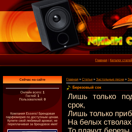
Главная
|
Каталог стате
Главная
»
Статьи
»
Застольные песни
»
За
Сейчас на сайте
Березовый сок
Онлайн всего:
1
Лишь только под
Гостей:
1
Пользователей:
0
срок,
Лишь только приб
Компания Essens! Брендовая
парфюмерия по доступным ценам.
На белых стволах 
Купите свой любимый аромат, не
переплачивая за брендовое имя!
То плачут березы,