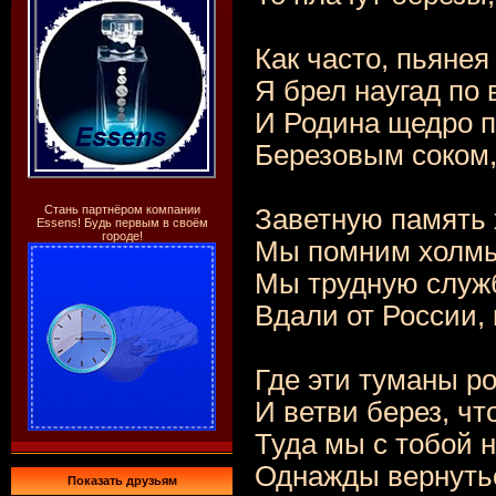
Как часто, пьянея
Я брел наугад по
И Родина щедро 
Березовым соком,
Стань партнёром компании
Заветную память 
Essens! Будь первым в своём
городе!
Мы помним холмы
Мы трудную служб
Вдали от России, 
Где эти туманы р
И ветви берез, чт
Туда мы с тобой 
Однажды вернутьс
Показать друзьям